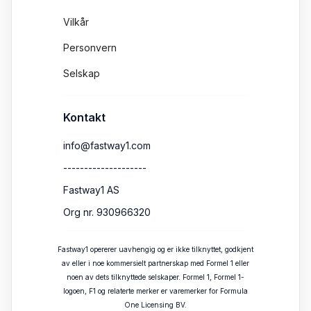
Vilkår
Personvern
Selskap
Kontakt
info@fastway1.com
--------------------
Fastway1 AS
Org nr. 930966320
Fastway1 opererer uavhengig og er ikke tilknyttet, godkjent
av eller i noe kommersielt partnerskap med Formel 1 eller
noen av dets tilknyttede selskaper. Formel 1, Formel 1-
logoen, F1 og relaterte merker er varemerker for Formula
One Licensing BV.