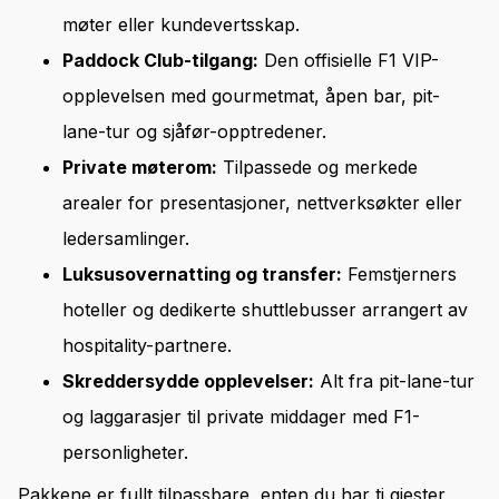
møter eller kundevertsskap.
Paddock Club-tilgang:
Den offisielle F1 VIP-
opplevelsen med gourmetmat, åpen bar, pit-
lane-tur og sjåfør-opptredener.
Private møterom:
Tilpassede og merkede
arealer for presentasjoner, nettverksøkter eller
ledersamlinger.
Luksusovernatting og transfer:
Femstjerners
hoteller og dedikerte shuttlebusser arrangert av
hospitality-partnere.
Skreddersydde opplevelser:
Alt fra pit-lane-tur
og laggarasjer til private middager med F1-
personligheter.
Pakkene er fullt tilpassbare, enten du har ti gjester