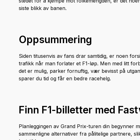
stedet for å kjempe mot folkemengden, er det noen
siste blikk av banen.
Oppsummering
Siden titusenvis av fans drar samtidig, er noen for
trafikk når man forlater et F1-løp. Men med litt for
det er mulig, parker fornuftig, vær bevisst på utgan
sparer du tid og får en bedre racehelg.
Finn F1-billetter med Fas
Planleggingen av Grand Prix-turen din begynner med
sammenligne alternativer fra pålitelige partnere, 