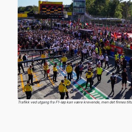
Trafikk ved utgang fra F1-løp kan være krevende, men det finnes ti