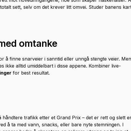
år rett mot hovedinngangene, noe som skaper flaskehalser. 
talt sett, selv om det krever litt omvei. Studer banens kar
 med omtanke
å finne snarveier i sanntid eller unngå stengte veier. Me
s ikke alltid umiddelbart i disse appene. Kombiner live-
inger
for best resultat.
håndtere trafikk etter et Grand Prix – det er rett og slett e
ved å ta med vann, snacks, eller bare nyte stemningen. I