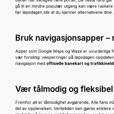
Baner har vanligvis flere porter. De fleste fans g
gå til en mindre populær utgang kan være raskere to
før løpsdagen slik at du kjenner alternativene dine.
Bruk navigasjonsapper –
Apper som Google Maps og Waze er uvurderlige for 
vær forsiktig: veisperringer på løpsdagen oppdatere
navigasjon med
offisielle banekart og trafikkmeld
Vær tålmodig og fleksibel
Fremfor alt er tålmodighet avgjørende. Alle fans må 
del av opplevelsen. Ventetiden kan gjøres enklere 