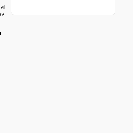
vil
av
g