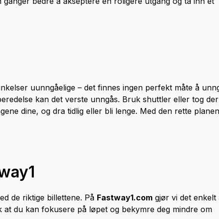
 ganger bedre å akseptere en roligere utgang og ta inn et
sinkelser uunngåelige – det finnes ingen perfekt måte å unn
beredelse kan det verste unngås. Bruk shuttler eller tog der
gene dine, og dra tidlig eller bli lenge. Med den rette plane
tway1
 de riktige billettene. På
Fastway1.com
gjør vi det enkelt
slik at du kan fokusere på løpet og bekymre deg mindre om