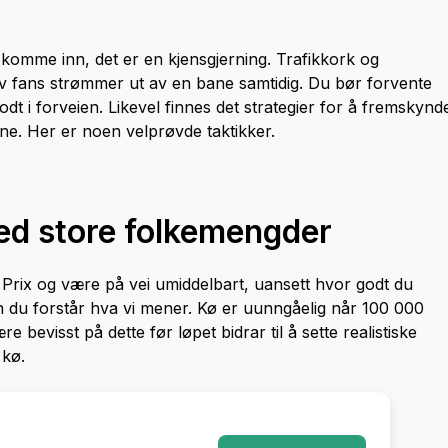
 komme inn, det er en kjensgjerning. Trafikkork og
av fans strømmer ut av en bane samtidig. Du bør forvente
dt i forveien. Likevel finnes det strategier for å fremskynd
ne. Her er noen velprøvde taktikker.
ed store folkemengder
nd Prix og være på vei umiddelbart, uansett hvor godt du
en du forstår hva vi mener. Kø er uunngåelig når 100 000
bevisst på dette før løpet bidrar til å sette realistiske
 kø.