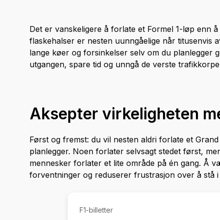
Det er vanskeligere å forlate et Formel 1-løp enn å
flaskehalser er nesten uunngåelige når titusenvis 
lange køer og forsinkelser selv om du planlegger go
utgangen, spare tid og unngå de verste trafikkorpe
Aksepter virkeligheten m
Først og fremst: du vil nesten aldri forlate et Gra
planlegger. Noen forlater selvsagt stedet først, m
mennesker forlater et lite område på én gang. Å være 
forventninger og reduserer frustrasjon over å stå i
F1-billetter