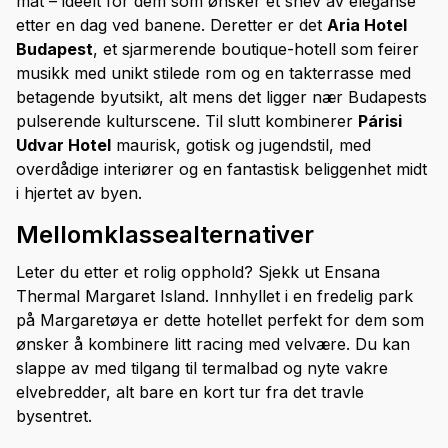
mat – ideelt for dem som ønsker et snev av eleganse
etter en dag ved banene. Deretter er det
Aria Hotel
Budapest
, et sjarmerende boutique-hotell som feirer
musikk med unikt stilede rom og en takterrasse med
betagende byutsikt, alt mens det ligger nær Budapests
pulserende kulturscene. Til slutt kombinerer
Párisi
Udvar Hotel
maurisk, gotisk og jugendstil, med
overdådige interiører og en fantastisk beliggenhet midt
i hjertet av byen.
Mellomklassealternativer
Leter du etter et rolig opphold? Sjekk ut Ensana
Thermal Margaret Island. Innhyllet i en fredelig park
på Margaretøya er dette hotellet perfekt for dem som
ønsker å kombinere litt racing med velvære. Du kan
slappe av med tilgang til termalbad og nyte vakre
elvebredder, alt bare en kort tur fra det travle
bysentret.