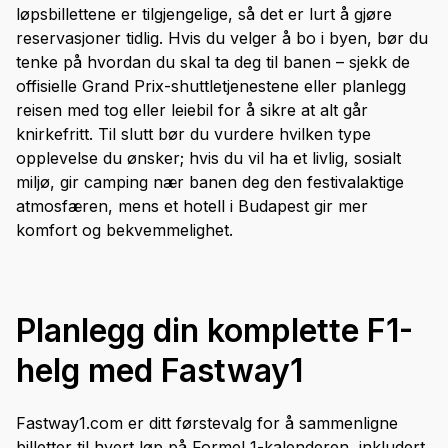
løpsbillettene er tilgjengelige, så det er lurt å gjøre
reservasjoner tidlig. Hvis du velger å bo i byen, bør du
tenke på hvordan du skal ta deg til banen – sjekk de
offisielle Grand Prix-shuttletjenestene eller planlegg
reisen med tog eller leiebil for å sikre at alt går
knirkefritt. Til slutt bør du vurdere hvilken type
opplevelse du ønsker; hvis du vil ha et livlig, sosialt
miljø, gir camping nær banen deg den festivalaktige
atmosfæren, mens et hotell i Budapest gir mer
komfort og bekvemmelighet.
Planlegg din komplette F1-
helg med Fastway1
Fastway1.com er ditt førstevalg for å sammenligne
billetter til hvert løp på Formel 1-kalenderen, inkludert