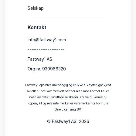
Selskap
Kontakt
info@fastway1.com
--------------------
Fastway1 AS
Org nr. 930966320
Fastway1 opererer uavhengig og er ikke tilknyttet, godkjent
av eller i noe kommersielt partnerskap med Formel 1 eller
noen av dets tilknyttede selskaper. Formel 1, Formel 1-
logoen, F1 og relaterte merker er varemerker for Formula
One Licensing BV.
© Fastway1 AS, 2026