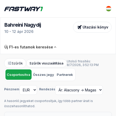
Bahreini Nagydíj
Utazási könyv
10 - 12 ápr 2026
Új F1-es futamok keresése
Verseny
Bahreini Nagydíj
Utolsó frissítés:
Szűrők
Szűrők visszaállítása
8/7/2026, 3:52:13 PM
Dátumok
Jegytípusok
Csoportosítva
10 - 12 ápr 2026
Összes jegy
Partnerek
Összes kiválasztott
Pénznem
Rendezés
Speciális szűrők
A hasonló jegyeket csoportosítjuk, így több partner árait is
Minimális ár
Max. ár
összehasonlíthatod.
Könnyed