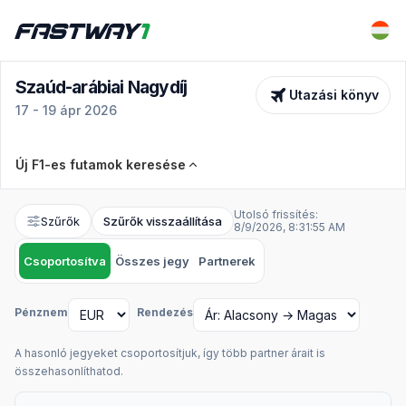
Szaúd-arábiai Nagydíj
Utazási könyv
17 - 19 ápr 2026
Új F1-es futamok keresése
Verseny
Szaúd-arábiai Nagydíj
Utolsó frissítés:
Szűrők
Szűrők visszaállítása
8/9/2026, 8:31:55 AM
Dátumok
Jegytípusok
Csoportosítva
17 - 19 ápr 2026
Összes jegy
Partnerek
Összes kiválasztott
Pénznem
Rendezés
Speciális szűrők
A hasonló jegyeket csoportosítjuk, így több partner árait is
Minimális ár
Max. ár
összehasonlíthatod.
Könnyed